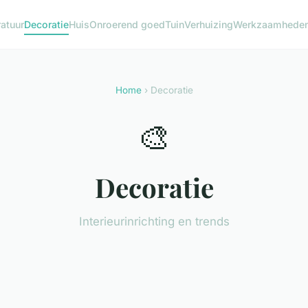
atuur
Decoratie
Huis
Onroerend goed
Tuin
Verhuizing
Werkzaamhede
Home
› Decoratie
🎨
Decoratie
Interieurinrichting en trends